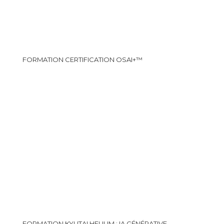
FORMATION CERTIFICATION OSAI+™
FORMATION KYUTAI HELIUM : IA GÉNÉRATIVE