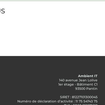
US
Ambient IT
140 avenue Jean Lolive
1er étage - Bâtiment C1
93500 Pantin
SIRET : 81227101300045
Numéro de déclaration d’activité : 11 75 54743 75