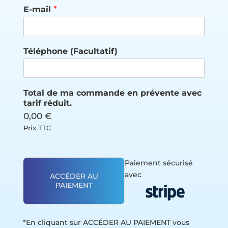
E-mail
*
Téléphone (Facultatif)
T
Total de ma commande en prévente avec
é
tarif réduit.
l
0,00 €
é
p
Prix TTC
h
o
n
Paiement sécurisé
e
avec
ACCÉDER AU
q
PAIEMENT
u
e
s
t
*En cliquant sur ACCÉDER AU PAIEMENT vous