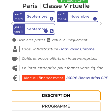
Parcours CPF
Paris | Classe Virtuelle
lun 7
lun 2
Septembre
Novembre


mer 9
mer 4
jeu 10
Septembre


ven 11
Dernières places
Virtuelle uniquement



Labs : Infrastructure
DaaS avec Chrome

Cafés et encas offerts en interentreprises

En intra-entreprise pour former votre équipe

2500€ Bonus Atlas CPF
Aide au financement
DESCRIPTION
PROGRAMME