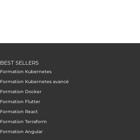
BEST SELLERS
Formation Kubernetes
Formation Kubernetes avancé
Formation Docker
Formation Flutter
Formation React
Formation Terraform
Formation Angular