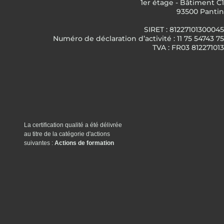
1er étage - Bâtiment C1
93500 Pantin
SIRET : 81227101300045
Numéro de déclaration d’activité : 11 75 54743 75
TVA : FR03 812271013
La certification qualité a été délivrée
au titre de la catégorie d'actions
suivantes :
Actions de formation