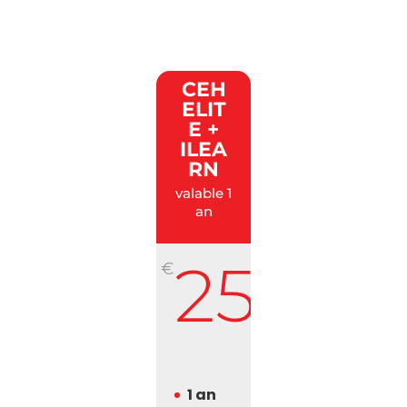
CEH
ELIT
E +
ILEA
RN
valable 1
an
2500
€
/
HT
1 an