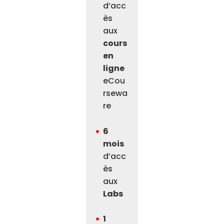
d’acc
ès
aux
cours
en
ligne
eCou
rsewa
re
6
mois
d’acc
ès
aux
Labs
1