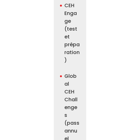
CEH
Enga
ge
(test
et
prépa
ration
)
Glob
al
CEH
Chall
enge
s
(pass
annu
el