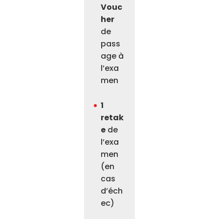
Vouc
her
de
pass
age à
l’exa
men
1
retak
e
de
l’exa
men
(en
cas
d’éch
ec)