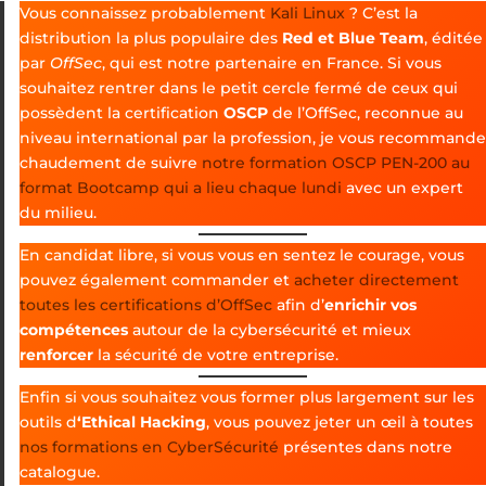
Vous connaissez probablement
Kali
Linux
? C’est la
distribution la plus populaire des
Red et Blue Team
, éditée
par
OffSec
, qui est notre partenaire en France. Si vous
souhaitez rentrer dans le petit cercle fermé de ceux qui
possèdent la certification
OSCP
de l’OffSec, reconnue au
niveau international par la profession, je vous recommande
chaudement de suivre
notre formation OSCP PEN-200 au
format Bootcamp qui a lieu chaque lundi
avec un expert
du milieu.
En candidat libre, si vous vous en sentez le courage, vous
pouvez également commander et
acheter directement
toutes les certifications d’OffSec
afin d’
enrichir vos
compétences
autour de la cybersécurité et mieux
renforcer
la sécurité de votre entreprise.
Enfin si vous souhaitez vous former plus largement sur les
outils d
‘Ethical Hacking
, vous pouvez jeter un œil à toutes
nos formations en CyberSécurité
présentes dans notre
catalogue.