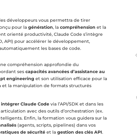
les développeurs vous permettra de tirer
conçu pour la
génération
, la
compréhension
et la
t orienté productivité, Claude Code s’intègre
D, API) pour accélérer le développement,
 automatiquement les bases de code.
une compréhension approfondie du
bordant ses
capacités avancées d’assistance au
pt engineering
et son utilisation efficace pour la
n
et la manipulation de formats structurés
t
intégrer Claude Code
via l’API/SDK et dans les
articulation avec des outils d’orchestration (ex.
elligents. Enfin, la formation vous guidera sur la
nnalisés
(agents, scripts, pipelines) dans vos
ratiques de sécurité
et la
gestion des clés API
.