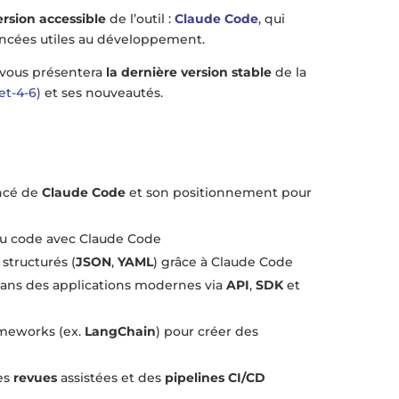
ersion accessible
de l’outil :
Claude Code
, qui
ancées utiles au développement.
 vous présentera
la dernière version stable
de la
et-4-6)
et ses nouveautés.
ncé de
Claude Code
et son positionnement pour
u code avec Claude Code
structurés (
JSON
,
YAML
) grâce à Claude Code
dans des applications modernes via
API
,
SDK
et
ameworks (ex.
LangChain
) pour créer des
es
revues
assistées et des
pipelines CI/CD