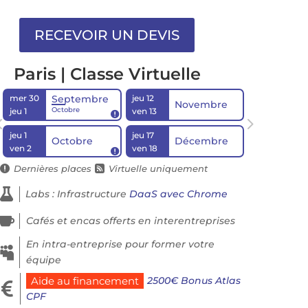
Paris | Classe Virtuelle
mer 30
jeu 12
Septembre
Novembre
Octobre
jeu 1
ven 13

jeu 1
jeu 17
Octobre
Décembre
ven 2
ven 18

Dernières places
Virtuelle uniquement



Labs : Infrastructure
DaaS avec Chrome

Cafés et encas offerts en interentreprises
En intra-entreprise pour former votre

équipe
2500€ Bonus Atlas
Aide au financement

CPF