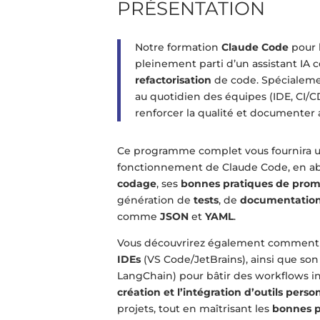
PRÉSENTATION
Notre formation
Claude Code
pour 
pleinement parti d’un assistant IA 
refactorisation
de code. Spécialemen
au quotidien des équipes (IDE, CI/C
renforcer la qualité et documenter
Ce programme complet vous fournira 
fonctionnement de Claude Code, en a
codage
, ses
bonnes pratiques de prom
génération de
tests
, de
documentatio
comme
JSON
et
YAML
.
Vous découvrirez également commen
IDEs
(VS Code/JetBrains), ainsi que son 
LangChain) pour bâtir des workflows int
création et l’intégration d’outils perso
projets, tout en maîtrisant les
bonnes p