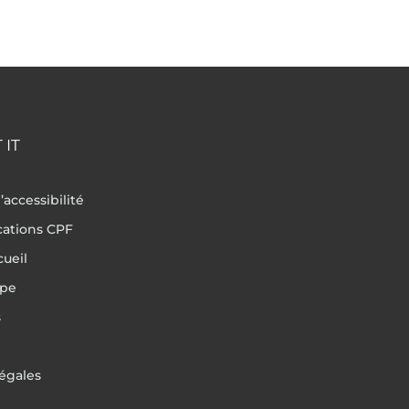
 IT
’accessibilité
ications CPF
cueil
ipe
s
égales