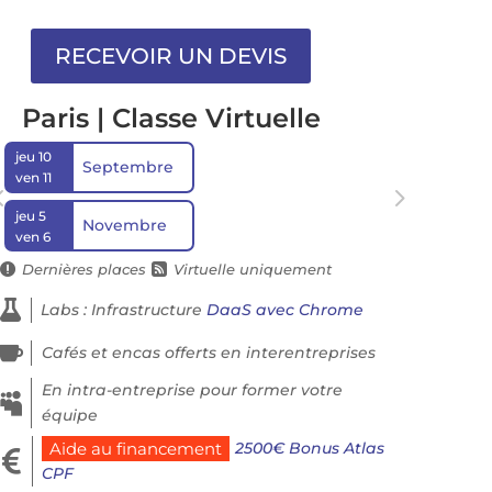
Paris | Classe Virtuelle
jeu 10
Septembre
ven 11
jeu 5
Novembre
ven 6
Dernières places
Virtuelle uniquement



Labs : Infrastructure
DaaS avec Chrome

Cafés et encas offerts en interentreprises
En intra-entreprise pour former votre

équipe
2500€ Bonus Atlas
Aide au financement

CPF