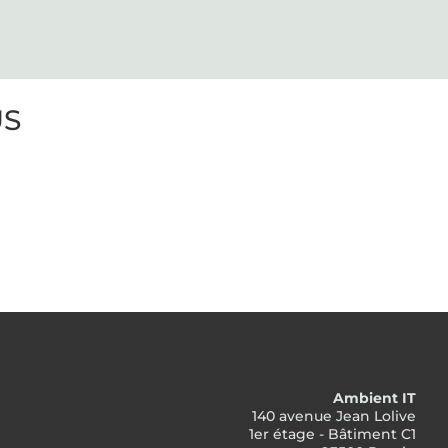
US
Ambient IT
140 avenue Jean Lolive
1er étage - Bâtiment C1