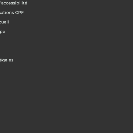
’accessibilité
ications CPF
cueil
ipe
s
égales