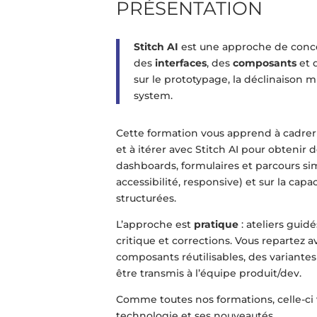
PRÉSENTATION
Stitch AI
est une approche de conce
des
interfaces
, des
composants
et 
sur le prototypage, la déclinaison m
system.
Cette formation vous apprend à cadrer 
et à itérer avec Stitch AI pour obtenir 
dashboards, formulaires et parcours sim
accessibilité, responsive) et sur la ca
structurées.
L’approche est
pratique
: ateliers guid
critique et corrections. Vous repartez
composants réutilisables, des variantes
être transmis à l’équipe produit/dev.
Comme toutes nos formations, celle-ci
technologie et ses nouveautés.