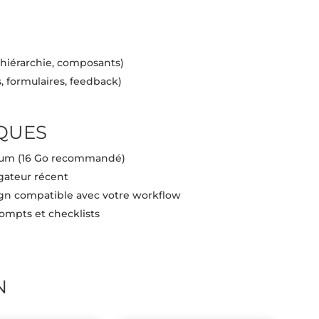
, hiérarchie, composants)
, formulaires, feedback)
QUES
m (16 Go recommandé)
gateur récent
sign compatible avec votre workflow
rompts et checklists
N