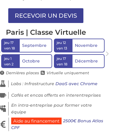
Paris | Classe Virtuelle
jeu 17
jeu 12
Septembre
Novembre
ven 18
ven 13
jeu 1
jeu 17
Octobre
Décembre
ven 2
ven 18
Dernières places
Virtuelle uniquement



Labs : Infrastructure
DaaS avec Chrome

Cafés et encas offerts en interentreprises
En intra-entreprise pour former votre

équipe
2500€ Bonus Atlas
Aide au financement

CPF