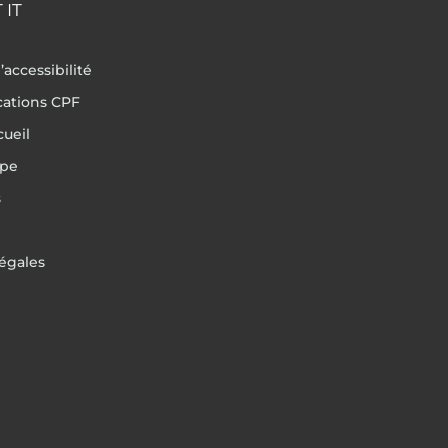
 IT
’accessibilité
ications CPF
cueil
ipe
s
égales