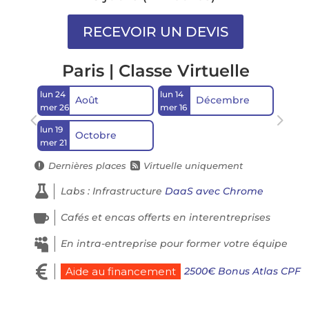
Paris | Classe Virtuelle
lun 24
lun 14
Août
Décembre
mer 26
mer 16
lun 19
Octobre
mer 21
Dernières places
Virtuelle uniquement



Labs : Infrastructure
DaaS avec Chrome

Cafés et encas offerts en interentreprises

En intra-entreprise pour former votre équipe

2500€ Bonus Atlas CPF
Aide au financement