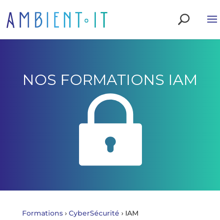
NOS FORMATIONS IAM
Formations
›
CyberSécurité
›
IAM