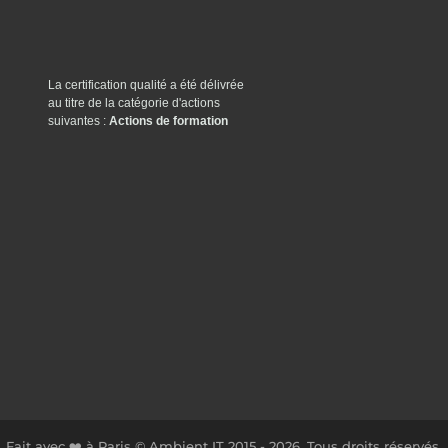
La certification qualité a été délivrée
au titre de la catégorie d'actions
suivantes :
Actions de formation
Fait avec ❤️ à Paris © Ambient IT 2015 - 2026. Tous droits réservés.