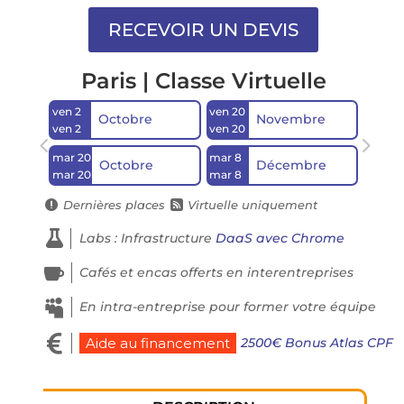
Paris | Classe Virtuelle
ven 2
ven 20
Octobre
Novembre
ven 2
ven 20
mar 20
mar 8
Octobre
Décembre
mar 20
mar 8
Dernières places
Virtuelle uniquement



Labs : Infrastructure
DaaS avec Chrome

Cafés et encas offerts en interentreprises

En intra-entreprise pour former votre équipe

2500€ Bonus Atlas CPF
Aide au financement