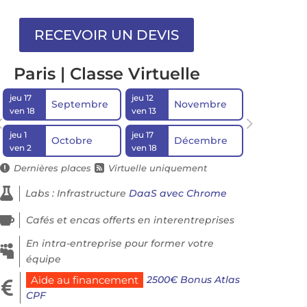
Paris | Classe Virtuelle
jeu 17
jeu 12
Septembre
Novembre
ven 18
ven 13
jeu 1
jeu 17
Octobre
Décembre
ven 2
ven 18
Dernières places
Virtuelle uniquement



Labs : Infrastructure
DaaS avec Chrome

Cafés et encas offerts en interentreprises
En intra-entreprise pour former votre

équipe
2500€ Bonus Atlas
Aide au financement

CPF