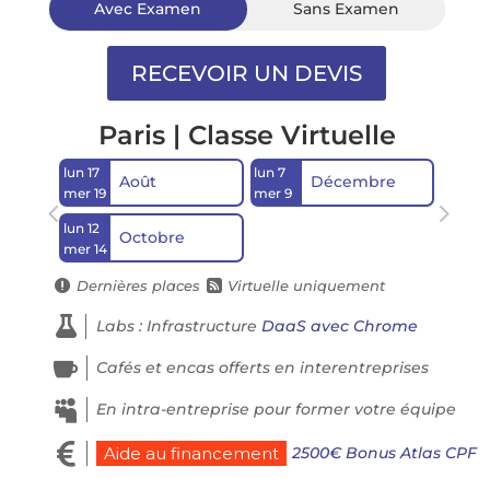
Avec Examen
Sans Examen
Paris | Classe Virtuelle
lun 17
lun 7
Août
Décembre
mer 19
mer 9
lun 12
Octobre
mer 14
Dernières places
Virtuelle uniquement



Labs : Infrastructure
DaaS avec Chrome

Cafés et encas offerts en interentreprises

En intra-entreprise pour former votre équipe

2500€ Bonus Atlas CPF
Aide au financement