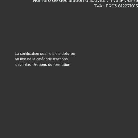
Numéro de déclaration d’activité : 11 75 54743 75
TVA : FR03 812271013
La certification qualité a été délivrée
au titre de la catégorie d'actions
suivantes :
Actions de formation