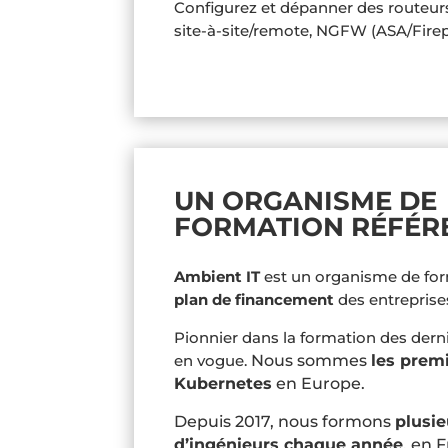
Configurez et dépanner des routeurs
site‑à‑site/remote, NGFW (ASA/Firep
UN ORGANISME DE
FORMATION RÉFÉR
Ambient IT
est un organisme de fo
plan de financement
des entreprise
Pionnier dans la formation des dern
en vogue.
Nous sommes
les prem
Kubernetes
en Europe.
Depuis 2017, nous formons
plusie
d’ingénieurs chaque année
, en 