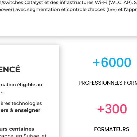
/switches Catalyst et des infrastructures Wi‑Fi (WLC, AP). 
ower) avec segmentation et contrôle d’accès (ISE) et l’appr
+6000
ENCÉ
PROFESSIONNELS FOR
rmation
éligible au
s.
ières technologies
+300
iers à enseigner
FORMATEURS
urs centaines
France, en Suisse, et