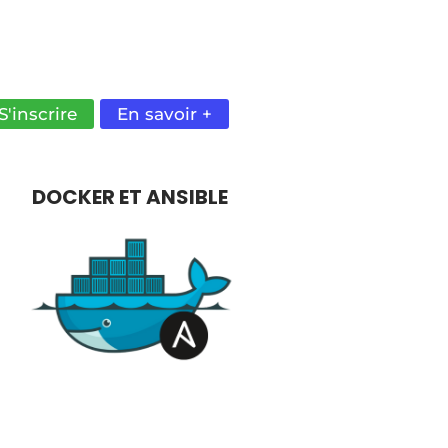
ÉCOUVRE COMMENT ADMINISTRER
UBERNETES EN PRODUCTION.
TIMISE LA GESTION DE TES
ONTENEURS.
S'inscrire
En savoir +
DOCKER ET ANSIBLE
ÎTRISER LES CONCEPTS
ONDAMENTAUX DE DOCKER.
PPRENEZ À LE DÉPLOYER AVEC