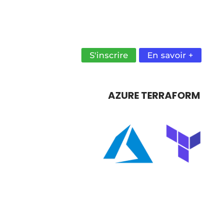
COMBINE DOCKER ET KUBERNETES
POUR AUTOMATISER LE
DÉPLOIEMENT DE TES CONTENEUR
DE LA MEILLEURE DES MANIÈRES.
S'inscrire
En savoir +
AZURE TERRAFORM
AUTOMATISEZ LA GESTION DE VOT
INFRASTRUCTURE AZURE GRÂCE À
TERRAFORM