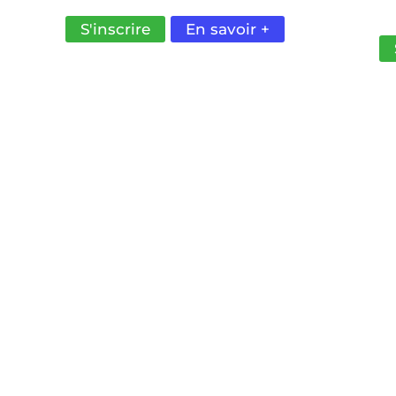
A
S'inscrire
En savoir +
D
ET