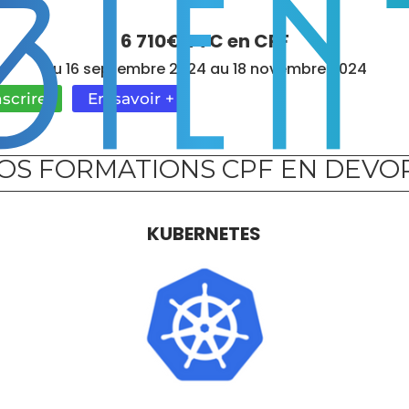
MAÎTRISE LE PENTESTING
6 710€ TTC en CPF
Du 16 septembre 2024 au 18 novembre 2024
nscrire
En savoir +
OS FORMATIONS CPF EN DEVO
KUBERNETES