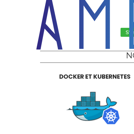
S'i
N
DOCKER ET KUBERNETES