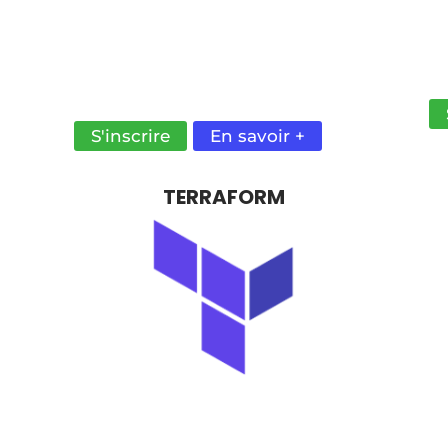
REND TON INFRASTRUCTURE
D
APPLICATIVE SCALABLE SUR UN
K
S
CLUSTER OU DANS LE CLOUD, GRÂCE
OP
À CE PUISSANT ORCHESTRATEUR
C
DOCKER.
S'inscrire
En savoir +
TERRAFORM
RE
AVEC GIT ET HCL, AUTOMATISEZ LE
MA
DÉPLOIEMENT DE VOTRE
F
INFRASTRUCTURE SUR AWS.
A