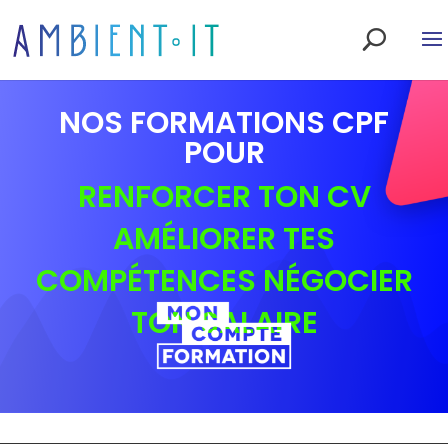
X
X
x
NOS FORMATIONS CPF
POUR
RENFORCER TON CV
AMÉLIORER TES
COMPÉTENCES NÉGOCIER
TON SALAIRE