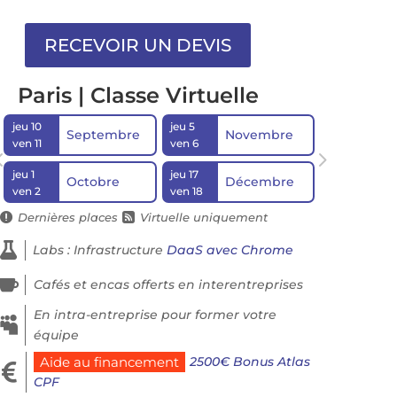
Paris | Classe Virtuelle
jeu 10
jeu 5
Septembre
Novembre
ven 11
ven 6
jeu 1
jeu 17
Octobre
Décembre
ven 2
ven 18
Dernières places
Virtuelle uniquement



Labs : Infrastructure
DaaS avec Chrome

Cafés et encas offerts en interentreprises
En intra-entreprise pour former votre

équipe
2500€ Bonus Atlas
Aide au financement

CPF