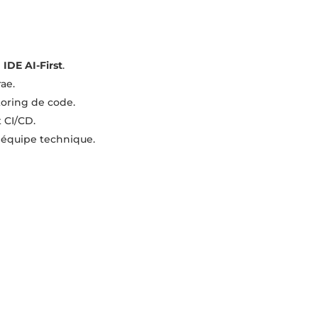
n
IDE AI-First
.
ae.
toring de code.
 CI/CD.
e équipe technique.