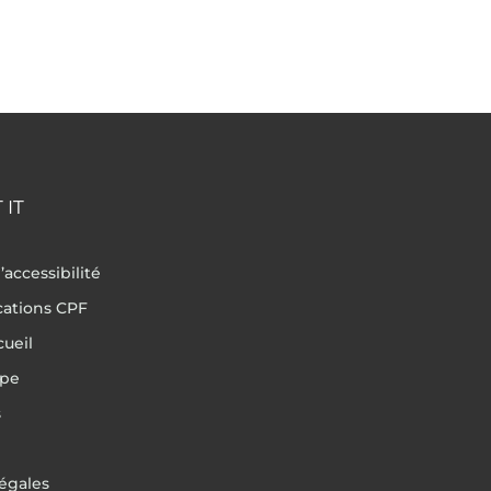
 IT
’accessibilité
ications CPF
cueil
ipe
s
égales