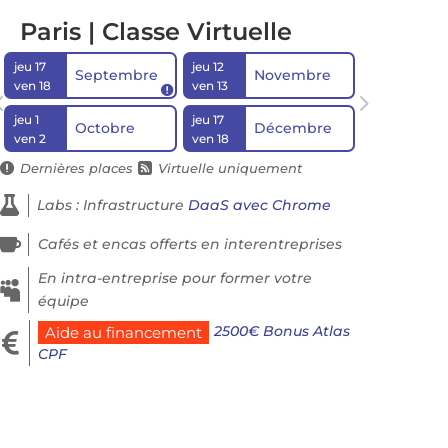
Paris | Classe Virtuelle
jeu 17
jeu 12
Septembre
Novembre
ven 18
ven 13

jeu 1
jeu 17
Octobre
Décembre
ven 2
ven 18
Dernières places
Virtuelle uniquement



Labs : Infrastructure
DaaS avec Chrome

Cafés et encas offerts en interentreprises
En intra-entreprise pour former votre

équipe
2500€ Bonus Atlas
Aide au financement

CPF