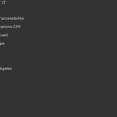
 IT
’accessibilité
ications CPF
cueil
ipe
s
égales