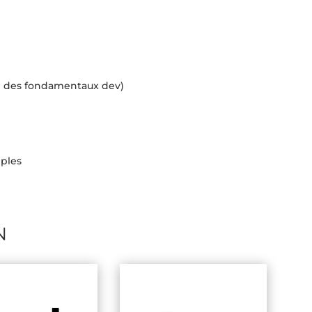
ce des fondamentaux dev)
mples
N