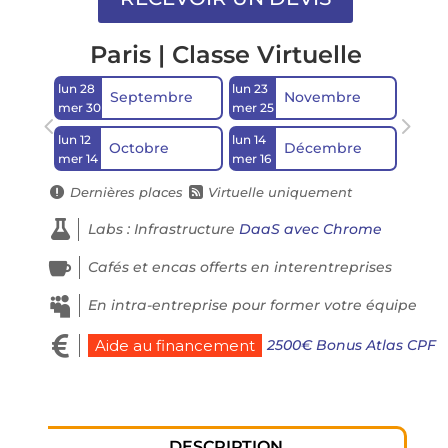
Paris | Classe Virtuelle
lun 28
lun 23
Septembre
Novembre
mer 30
mer 25
lun 12
lun 14
Octobre
Décembre
mer 14
mer 16
Dernières places
Virtuelle uniquement



Labs : Infrastructure
DaaS avec Chrome

Cafés et encas offerts en interentreprises

En intra-entreprise pour former votre équipe

2500€ Bonus Atlas CPF
Aide au financement
DESCRIPTION