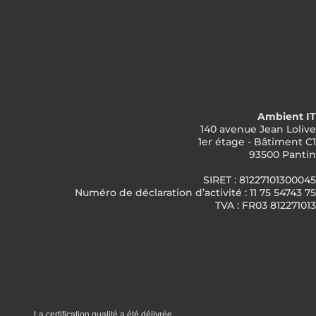
Ambient IT
140 avenue Jean Lolive
1er étage - Bâtiment C1
93500 Pantin
SIRET : 81227101300045
Numéro de déclaration d’activité : 11 75 54743 75
TVA : FR03 812271013
La certification qualité a été délivrée