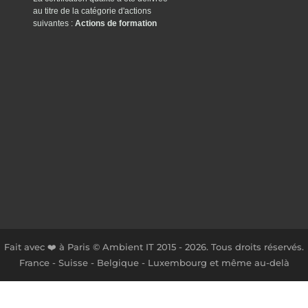
au titre de la catégorie d'actions
suivantes :
Actions de formation
Fait avec ❤️ à Paris © Ambient IT 2015 - 2026. Tous droits réservés.
France - Suisse - Belgique - Luxembourg et même au-delà