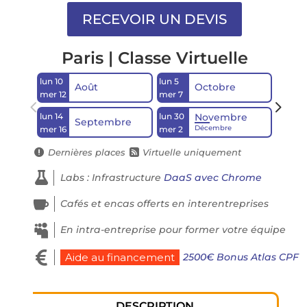
Paris | Classe Virtuelle
lun 10
lun 5
lun 14
Août
Octobre
mer 12
mer 7
mer 16
lun 14
lun 30
Novembre
Septembre
Décembre
mer 16
mer 2
Dernières places
Virtuelle uniquement



Labs : Infrastructure
DaaS avec Chrome

Cafés et encas offerts en interentreprises

En intra-entreprise pour former votre équipe

2500€ Bonus Atlas CPF
Aide au financement
DESCRIPTION