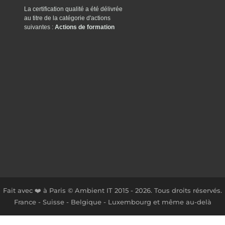
La certification qualité a été délivrée
au titre de la catégorie d'actions
suivantes :
Actions de formation
Fait avec ❤️ à Paris © Ambient IT 2015 - 2026. Tous droits réservés.
France - Suisse - Belgique - Luxembourg et même au-delà