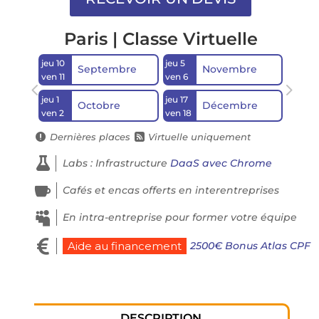
Paris | Classe Virtuelle
jeu 10
jeu 5
Septembre
Novembre
ven 11
ven 6
jeu 1
jeu 17
Octobre
Décembre
ven 2
ven 18
Dernières places
Virtuelle uniquement



Labs : Infrastructure
DaaS avec Chrome

Cafés et encas offerts en interentreprises

En intra-entreprise pour former votre équipe

2500€ Bonus Atlas CPF
Aide au financement
DESCRIPTION