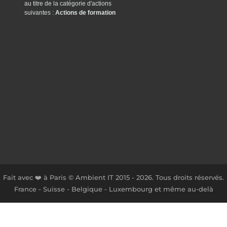
au titre de la catégorie d'actions
suivantes :
Actions de formation
Fait avec ❤️ à Paris © Ambient IT 2015 - 2026. Tous droits réservés.
France - Suisse - Belgique - Luxembourg et même au-delà