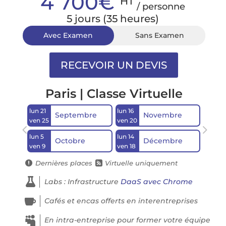
4 700€
HT
/ personne
5 jours (35 heures)
Avec Examen
Sans Examen
Paris | Classe Virtuelle
lun 21
lun 16
Septembre
Novembre
ven 25
ven 20
lun 5
lun 14
Octobre
Décembre
ven 9
ven 18
Dernières places
Virtuelle uniquement



Labs : Infrastructure
DaaS avec Chrome

Cafés et encas offerts en interentreprises

En intra-entreprise pour former votre équipe