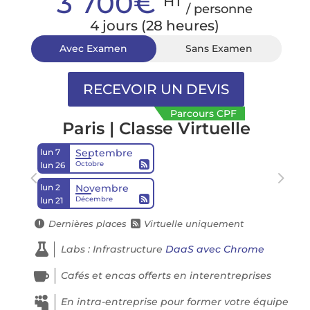
3 700€
HT
/ personne
4 jours (28 heures)
Avec Examen
Sans Examen
Parcours CPF
Paris | Classe Virtuelle
lun 7
Septembre

Octobre
lun 26
lun 2
Novembre

Décembre
lun 21
Dernières places
Virtuelle uniquement



Labs : Infrastructure
DaaS avec Chrome

Cafés et encas offerts en interentreprises

En intra-entreprise pour former votre équipe