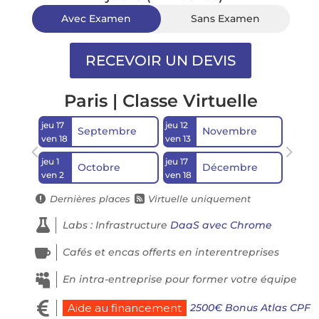
Avec Examen
Sans Examen
Paris | Classe Virtuelle
jeu 17
jeu 12
Septembre
Novembre
ven 18
ven 13
jeu 1
jeu 17
Octobre
Décembre
ven 2
ven 18
Dernières places
Virtuelle uniquement



Labs : Infrastructure
DaaS avec Chrome

Cafés et encas offerts en interentreprises

En intra-entreprise pour former votre équipe

2500€ Bonus Atlas CPF
Aide au financement