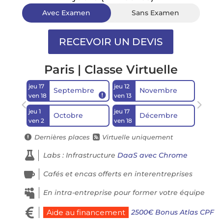
Avec Examen
Sans Examen
Paris | Classe Virtuelle
jeu 17
jeu 12
Septembre
Novembre

ven 18
ven 13
jeu 1
jeu 17
Octobre
Décembre
ven 2
ven 18
Dernières places
Virtuelle uniquement



Labs : Infrastructure
DaaS avec Chrome

Cafés et encas offerts en interentreprises

En intra-entreprise pour former votre équipe

2500€ Bonus Atlas CPF
Aide au financement