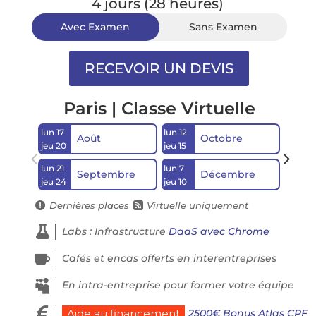
4 jours (28 heures)
Avec Examen
Sans Examen
Paris | Classe Virtuelle
lun 17
lun 12
lun 21
Août
Octobre
jeu 20
jeu 15
jeu 24
lun 21
lun 7
Septembre
Décembre
jeu 24
jeu 10
Dernières places
Virtuelle uniquement



Labs : Infrastructure
DaaS avec Chrome

Cafés et encas offerts en interentreprises

En intra-entreprise pour former votre équipe

2500€ Bonus Atlas CPF
Aide au financement