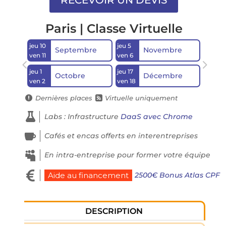
Paris | Classe Virtuelle
jeu 10
jeu 5
Septembre
Novembre
ven 11
ven 6
jeu 1
jeu 17
Octobre
Décembre
ven 2
ven 18
Dernières places
Virtuelle uniquement



Labs : Infrastructure
DaaS avec Chrome

Cafés et encas offerts en interentreprises

En intra-entreprise pour former votre équipe

2500€ Bonus Atlas CPF
Aide au financement
DESCRIPTION