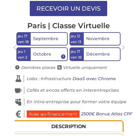
Paris | Classe Virtuelle
jeu 17
jeu 12
Septembre
Novembre
ven 18
ven 13
jeu 1
jeu 17
Octobre
Décembre

ven 2
ven 18
Dernières places
Virtuelle uniquement



Labs : Infrastructure
DaaS avec Chrome

Cafés et encas offerts en interentreprises

En intra-entreprise pour former votre équipe

2500€ Bonus Atlas CPF
Aide au financement
DESCRIPTION