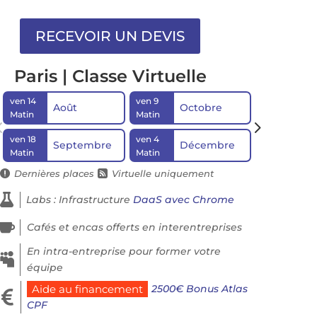
Paris | Classe Virtuelle
ven 14
ven 9
ven 18
Août
Octobre
D
Matin
Matin
Matin
ven 18
ven 4
Septembre
Décembre
Matin
Matin
Dernières places
Virtuelle uniquement



Labs : Infrastructure
DaaS avec Chrome

Cafés et encas offerts en interentreprises
En intra-entreprise pour former votre

équipe
2500€ Bonus Atlas
Aide au financement

CPF