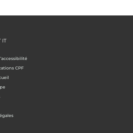
 IT
’accessibilité
ications CPF
cueil
ipe
s
égales