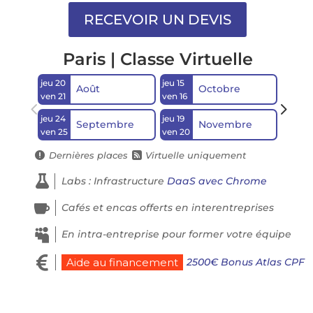
Paris | Classe Virtuelle
jeu 20
jeu 15
lun 21
Août
Octobre
ven 21
ven 16
mar 2
jeu 24
jeu 19
Septembre
Novembre
ven 25
ven 20
Dernières places
Virtuelle uniquement



Labs : Infrastructure
DaaS avec Chrome

Cafés et encas offerts en interentreprises

En intra-entreprise pour former votre équipe

2500€ Bonus Atlas CPF
Aide au financement