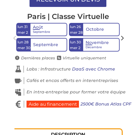
Paris | Classe Virtuelle
lun 31
lun 26
lun 21
Août
Octobre
Septembre
mer 2
mer 28
mer 2
lun 28
lun 30
Novembre
Septembre
Décembre
mer 30
mer 2
Dernières places
Virtuelle uniquement



Labs : Infrastructure
DaaS avec Chrome

Cafés et encas offerts en interentreprises

En intra-entreprise pour former votre équipe

2500€ Bonus Atlas CPF
Aide au financement
DESCRIPTION