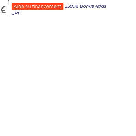
2500€ Bonus Atlas
Aide au financement

CPF