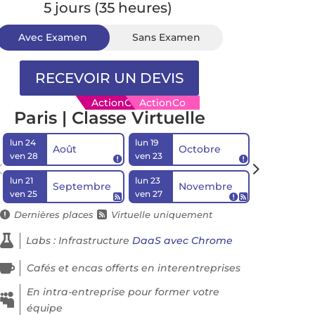
5 jours (35 heures)
Avec Examen
Sans Examen
ActionCo Distanciel
ActionCo
Paris | Classe Virtuelle
lun 24
lun 19
lun 14
Août
Octobre
D
ven 28
ven 23
ven 18


lun 21
lun 23
Septembre
Novembre
ven 25
ven 27



Dernières places
Virtuelle uniquement



Labs : Infrastructure
DaaS avec Chrome

Cafés et encas offerts en interentreprises
En intra-entreprise pour former votre

équipe