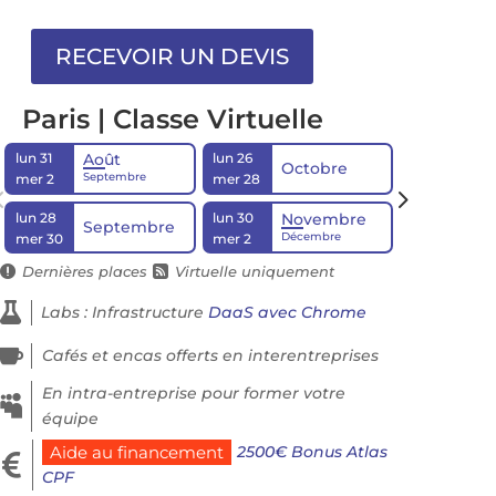
Paris | Classe Virtuelle
lun 31
lun 26
lun 21
Août
Octobre
D
Septembre
mer 2
mer 28
mer 23
lun 28
lun 30
Novembre
Septembre
Décembre
mer 30
mer 2
Dernières places
Virtuelle uniquement



Labs : Infrastructure
DaaS avec Chrome

Cafés et encas offerts en interentreprises
En intra-entreprise pour former votre

équipe
2500€ Bonus Atlas
Aide au financement

CPF