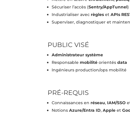
Sécuriser l’accès (
Sentry/AppTunnel
)
Industrialiser avec
règles
et
APIs RES
Superviser, diagnostiquer et mainten
PUBLIC VISÉ
Administrateur système
Responsable
mobilité
orientés
data
Ingénieurs production/ops mobilité
PRÉ‑REQUIS
Connaissances en
réseau
,
IAM/SSO
e
Notions
Azure/Entra ID
,
Apple
et
Goo