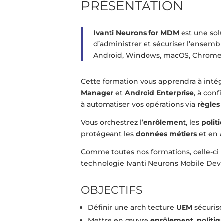
PRÉSENTATION
Ivanti Neurons for MDM
est une so
d’administrer et sécuriser l’ensemb
Android, Windows, macOS, ChromeO
Cette formation vous apprendra à inté
Manager
et
Android Enterprise
, à con
à automatiser vos opérations via
règles
Vous orchestrez l’
enrôlement
, les
polit
protégeant les
données métiers
et en 
Comme toutes nos formations, celle-ci
technologie Ivanti Neurons Mobile D
OBJECTIFS
Définir une architecture
UEM
sécuris
Mettre en œuvre
enrôlement
,
politi