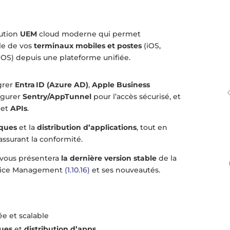
lution
UEM
cloud moderne qui permet
le de vos
terminaux mobiles et postes
(iOS,
S) depuis une plateforme unifiée.
grer
Entra ID (Azure AD)
,
Apple Business
figurer
Sentry/AppTunnel
pour l’accès sécurisé, et
et
APIs
.
iques
et la
distribution d’applications
, tout en
assurant la conformité.
 vous présentera
la dernière version stable
de la
evice Management
(1.10.16)
et ses nouveautés.
ée et scalable
ques
et
distribution d’apps