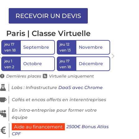
Paris | Classe Virtuelle
jeu 17
jeu 12
Septembre
Novembre
ven 18
ven 13
jeu 1
jeu 17
Octobre
Décembre
ven 2
ven 18
Dernières places
Virtuelle uniquement



Labs : Infrastructure
DaaS avec Chrome

Cafés et encas offerts en interentreprises
En intra-entreprise pour former votre

équipe
2500€ Bonus Atlas
Aide au financement

CPF