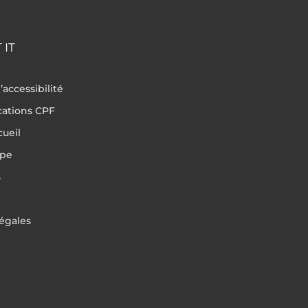
 IT
’accessibilité
ications CPF
cueil
ipe
s
égales