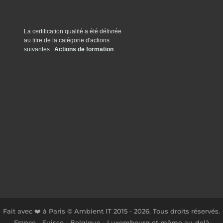
La certification qualité a été délivrée
au titre de la catégorie d'actions
suivantes :
Actions de formation
Fait avec ❤️ à Paris © Ambient IT 2015 - 2026. Tous droits réservés.
France - Suisse - Belgique - Luxembourg et même au-delà