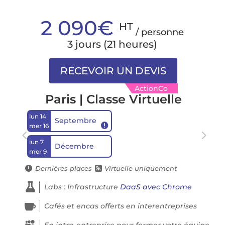
2 090€
HT
/ personne
3 jours (21 heures)
ActionCo
Paris | Classe Virtuelle
lun 14
Septembre

mer 16
lun 7
Décembre
mer 9
Dernières places
Virtuelle uniquement



Labs : Infrastructure
DaaS avec Chrome

Cafés et encas offerts en interentreprises