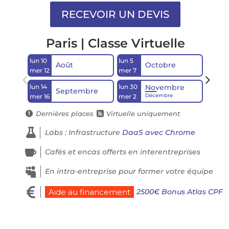
Paris | Classe Virtuelle
lun 10
lun 5
lun 14
Août
Octobre
mer 12
mer 7
mer 16
lun 14
lun 30
Novembre
Septembre
Décembre
mer 16
mer 2
Dernières places
Virtuelle uniquement



Labs : Infrastructure
DaaS avec Chrome

Cafés et encas offerts en interentreprises

En intra-entreprise pour former votre équipe

2500€ Bonus Atlas CPF
Aide au financement