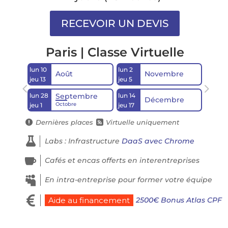
Paris | Classe Virtuelle
lun 10
lun 2
Août
Novembre
jeu 13
jeu 5
lun 28
lun 14
Septembre
Décembre
Octobre
jeu 1
jeu 17
Dernières places
Virtuelle uniquement



Labs : Infrastructure
DaaS avec Chrome

Cafés et encas offerts en interentreprises

En intra-entreprise pour former votre équipe

2500€ Bonus Atlas CPF
Aide au financement