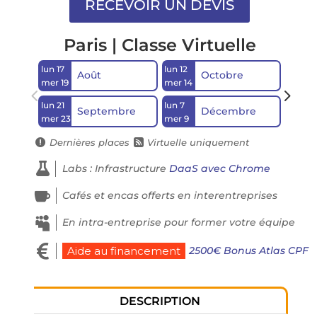
Paris | Classe Virtuelle
lun 17
lun 12
lun 21
Août
Octobre
mer 19
mer 14
mer 2
lun 21
lun 7
Septembre
Décembre
mer 23
mer 9
Dernières places
Virtuelle uniquement



Labs : Infrastructure
DaaS avec Chrome

Cafés et encas offerts en interentreprises

En intra-entreprise pour former votre équipe

2500€ Bonus Atlas CPF
Aide au financement
DESCRIPTION