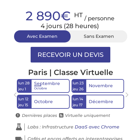
2 890€
HT
/ personne
4 jours (28 heures)
Avec Examen
Sans Examen
Paris | Classe Virtuelle
lun 28
lun 23
Septembre
Novembre
Octobre
jeu 1
jeu 26
lun 12
lun 14
Octobre
Décembre
jeu 15
jeu 17
Dernières places
Virtuelle uniquement



Labs : Infrastructure
DaaS avec Chrome

Cafés et encas offerts en interentreprises