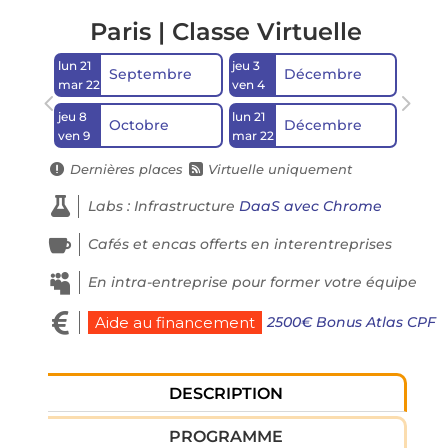
Paris | Classe Virtuelle
lun 21
jeu 3
Septembre
Décembre
mar 22
ven 4
jeu 8
lun 21
Octobre
Décembre
ven 9
mar 22
Dernières places
Virtuelle uniquement



Labs : Infrastructure
DaaS avec Chrome

Cafés et encas offerts en interentreprises

En intra-entreprise pour former votre équipe

2500€ Bonus Atlas CPF
Aide au financement
DESCRIPTION
PROGRAMME