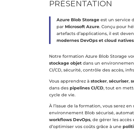
PRÉSENTATION
Azure Blob Storage
est un service 
par
Microsoft Azure
. Conçu pour hé
artefacts d’applications, il est dev
modernes DevOps et cloud natives
Notre formation Azure Blob Storage vo
stockage objet
dans un environnement D
CI/CD, sécurité, contrôle des accès, inf
Vous apprendrez à
stocker
,
sécuriser
,
s
dans des
pipelines CI/CD
, tout en met
cycle de vie.
À l’issue de la formation, vous serez 
environnement Blob sécurisé, automatis
workflows DevOps
, de gérer les accès
d’optimiser vos coûts grâce à une
polit