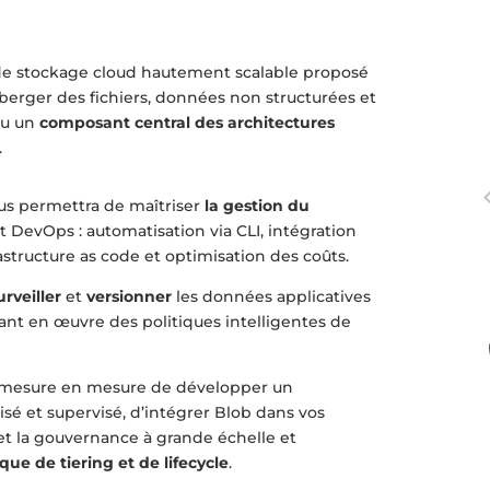
de stockage cloud hautement scalable proposé
berger des fichiers, données non structurées et
enu un
composant central des architectures
.
us permettra de maîtriser
la gestion du
evOps : automatisation via CLI, intégration
rastructure as code et optimisation des coûts.
urveiller
et
versionner
les données applicatives
tant en œuvre des politiques intelligentes de
en mesure en mesure de développer un
é et supervisé, d’intégrer Blob dans vos
 et la gouvernance à grande échelle et
ique de tiering et de lifecycle
.