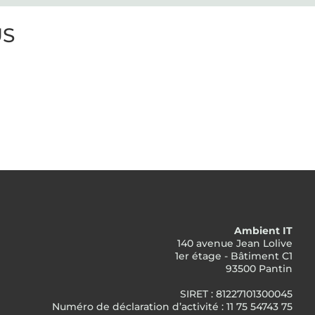
US
Ambient IT
140 avenue Jean Lolive
1er étage - Bâtiment C1
93500 Pantin
SIRET : 81227101300045
Numéro de déclaration d’activité : 11 75 54743 75