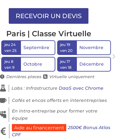
Paris | Classe Virtuelle
jeu 24
jeu 19
Septembre
Novembre
ven 25
ven 20
jeu 8
jeu 17
Octobre
Décembre
ven 9
ven 18
Dernières places
Virtuelle uniquement



Labs : Infrastructure
DaaS avec Chrome

Cafés et encas offerts en interentreprises
En intra-entreprise pour former votre

équipe
2500€ Bonus Atlas
Aide au financement

CPF