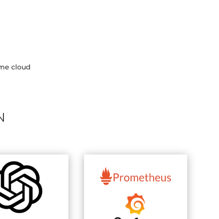
ème cloud
N