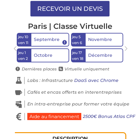
Paris | Classe Virtuelle
jeu 10
jeu 5
Septembre
Novembre

ven 11
ven 6
jeu 1
jeu 17
Octobre
Décembre
ven 2
ven 18
Dernières places
Virtuelle uniquement



Labs : Infrastructure
DaaS avec Chrome

Cafés et encas offerts en interentreprises

En intra-entreprise pour former votre équipe

2500€ Bonus Atlas CPF
Aide au financement
DESCRIPTION