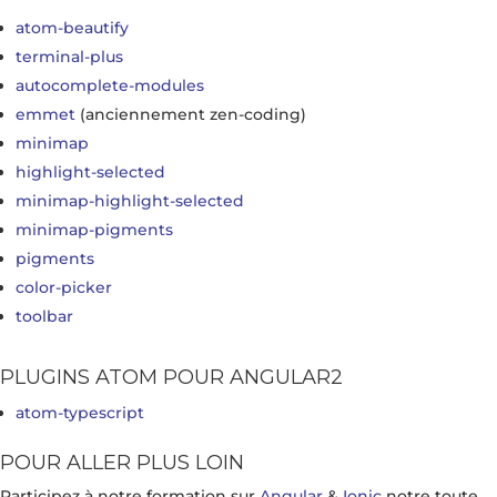
atom-beautify
terminal-plus
autocomplete-modules
emmet
(anciennement zen-coding)
minimap
highlight-selected
minimap-highlight-selected
minimap-pigments
pigments
color-picker
toolbar
PLUGINS ATOM POUR ANGULAR2
atom-typescript
POUR ALLER PLUS LOIN
Participez à notre formation sur
Angular
&
Ionic
notre toute