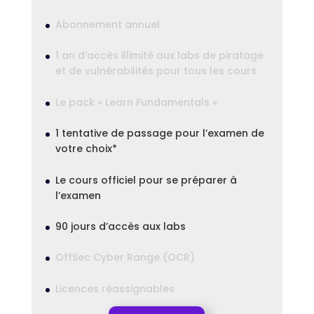
Abonnement annuel
1 an d’accès illimité aux labs de piratage
et de vulnérabilités pour tous les cours
Le pack « Learn Fundamentals »
1 tentative de passage pour l’examen de
votre choix*
Le cours officiel pour se préparer à
l’examen
90 jours d’accès aux labs
OffSec Cyber Range (OCR)
Licences réassignables