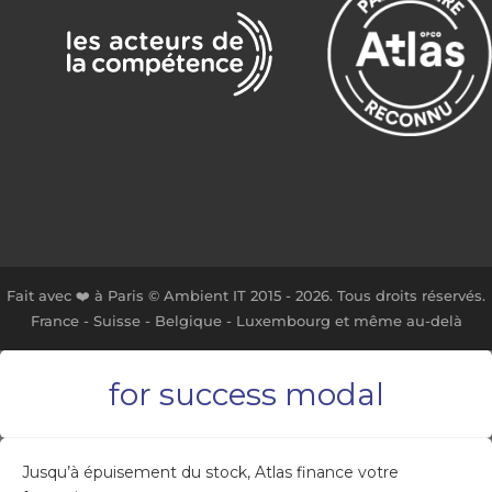
Fait avec ❤️ à Paris © Ambient IT 2015 - 2026. Tous droits réservés.
France - Suisse - Belgique - Luxembourg et même au-delà
for success modal
Jusqu’à épuisement du stock, Atlas finance votre