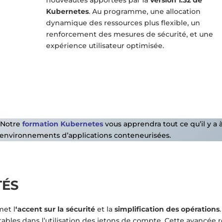
nouveautés apportées par la
version 1.32 de
Kubernetes
. Au programme, une allocation
dynamique des ressources plus flexible, un
renforcement des mesures de sécurité, et une
expérience utilisateur optimisée.
? Notre
formation Kubernetes
vous apprendra tout ce qu’il y a à
s environnements d’applications conteneurisées.
TÉS
met l
‘accent sur la sécurité
et la
simplification des opérations
les dans l’utilisation des jetons de compte. Cette avancée r