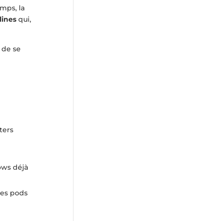
mps, la
lines
qui,
 de se
ters
ows déjà
des pods