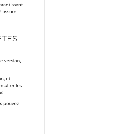
arantissant
é assure
ETES
e version,
n, et
sulter les
ps
s pouvez