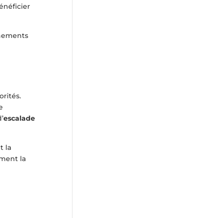
énéficier
nnements
rités.
e
’
escalade
t la
ment la