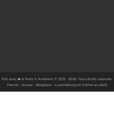
Fait avec ❤️ à Paris © Ambient IT 2015 - 2026. Tous droits réservés.
France - Suisse - Belgique - Luxembourg et même au-delà