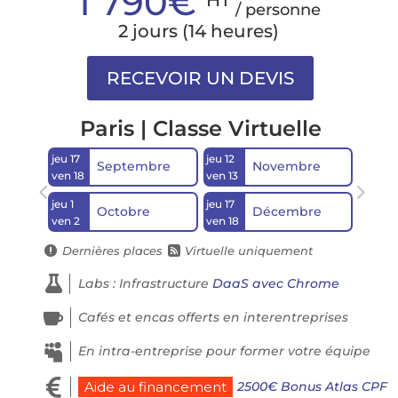
1 790€
HT
/ personne
2 jours (14 heures)
Paris | Classe Virtuelle
jeu 17
jeu 12
Septembre
Novembre
ven 18
ven 13
jeu 1
jeu 17
Octobre
Décembre
ven 2
ven 18
Dernières places
Virtuelle uniquement



Labs : Infrastructure
DaaS avec Chrome

Cafés et encas offerts en interentreprises

En intra-entreprise pour former votre équipe

2500€ Bonus Atlas CPF
Aide au financement