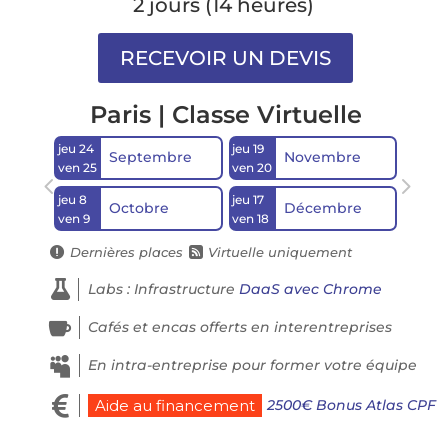
2 jours (14 heures)
Paris | Classe Virtuelle
jeu 24
jeu 19
Septembre
Novembre
ven 25
ven 20
jeu 8
jeu 17
Octobre
Décembre
ven 9
ven 18
Dernières places
Virtuelle uniquement



Labs : Infrastructure
DaaS avec Chrome

Cafés et encas offerts en interentreprises

En intra-entreprise pour former votre équipe

2500€ Bonus Atlas CPF
Aide au financement