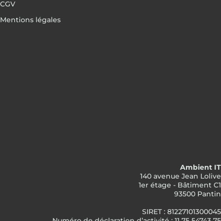
CGV
Mentions légales
Ambient IT
140 avenue Jean Lolive
1er étage - Bâtiment C1
93500 Pantin
SIRET : 81227101300045
Numéro de déclaration d’activité : 11 75 54743 75